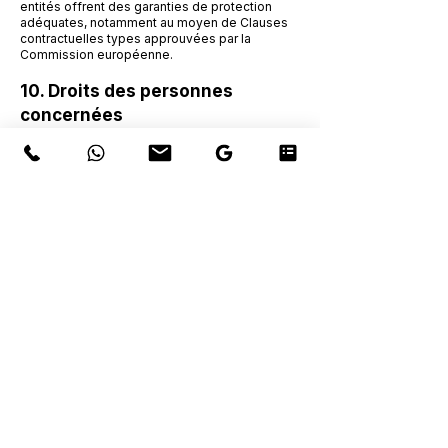
entités offrent des garanties de protection
adéquates, notamment au moyen de Clauses
contractuelles types approuvées par la
Commission européenne.
10. Droits des personnes
concernées
La personne concernée peut, à tout moment,
exercer les droits suivants :
Accès à ses données personnelles ;
Rectification des données inexactes ou
incomplètes ;
Effacement des données (« droit à l’oubli ») ;
Limitation du traitement ou opposition à celui-ci
;
Portabilité des données ;
Retrait du consentement (le cas échéant).
Pour exercer ces droits, la personne
concernée doit contacter la Quinta dos Ferrage
par courriel à
info@ferrage.pt
. La personne
concernée a également le droit d’introduire une
réclamation auprès de l’autorité portugaise de
protection des données, la Comissão Nacional
de Proteção de Dados (CNPD), sur
www.cnpd.pt
.