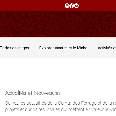
Todos os artigos
Explorer Amares et le Minho
Activités 
Événements Privés et Retraites
Saveurs et Traditions
Culture et Patrimoine
Actualités et Nouveautés
Suivez les actualités de la Quinta dos Ferrage et de la
projets et curiosités locales qui mettent en valeur le Mi