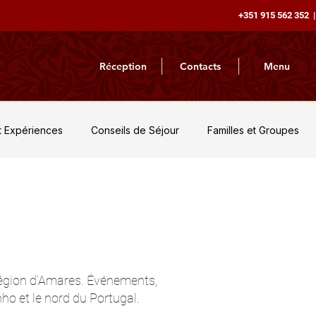
+351 915 562 352 |
Réception
Contacts
Menu
et Expériences
Conseils de Séjour
Familles et Groupes
Nature et Aventure
Actualités et Nouveautés
Inspirati
 région d’Amares. Événements,
nho et le nord du Portugal.